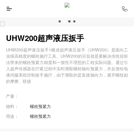
UHW200超声液压扳手
UHW200超声液压扳手1概述超声液压扳手（UHW200）是面向工
业级高精度的螺栓施拧工具。UHW200的宗旨就是要解决传统扭矩
法带来的螺栓预紧力精度和一致性不理想的工程实际问题。通过引
入超声传感器在拧紧过程中实时测取螺栓轴向预紧力，并反馈给电
液伺服系统控制扳手施拧，由于测取的是直接轴向力，避开螺纹副
的摩擦、联接
产量：
物料：
螺栓预紧力
用途：
螺栓预紧力