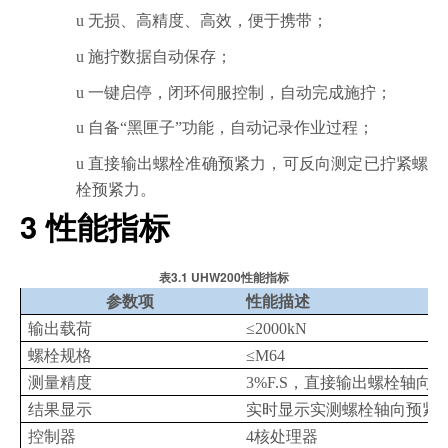
u
无损、高精度、高效，便于携带；
u
施拧数据自动保存；
u
一键启停，闭环伺服控制，自动完成施拧；
u
自备“黑匣子”功能，自动记录作业过程；
u
直接输出螺栓准确预紧力，可反向测定已拧紧螺
栓预紧力。
3
性能指标
3.1 UHW200
表
性能指标
参数项
性能描述
输出载荷
≤2000kN
螺栓规格
≤M64
测量精度
3%F.S
，直接输出螺栓轴向预
结果显示
实时显示实测螺栓轴向预紧
控制器
4
核处理器