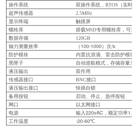
操作系统
双操作系统，RTOS（实时操作
超声传感器
2.5MHz
显示终端
触摸屏
螺栓库
搭载MSD专用螺栓库，可远
数据存储
120GB
100-1000
/s
轴力测量效率
（
）次
防护模块
内置抗浪涌、雷击防护模块
黑匣子
自动巡航模式，存储容量32G
液压输出
双作用
传感器接口
BNC
接口
液压输出接口
快插自锁
备用按钮
启动、停止、急停按钮
网口
以太网接口
220vAC
1.8
电源
输入
，额定功率
-20-60
工作温度
℃