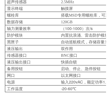
超声传感器
2.5MHz
显示终端
触摸屏
螺栓库
搭载MSD专用螺栓库，可远
数据存储
120GB
100-1000
/s
轴力测量效率
（
）次
防护模块
内置抗浪涌、雷击防护模块
黑匣子
自动巡航模式，存储容量32G
液压输出
双作用
传感器接口
BNC
接口
液压输出接口
快插自锁
备用按钮
启动、停止、急停按钮
网口
以太网接口
220vAC
1.8
电源
输入
，额定功率
-20-60
工作温度
℃