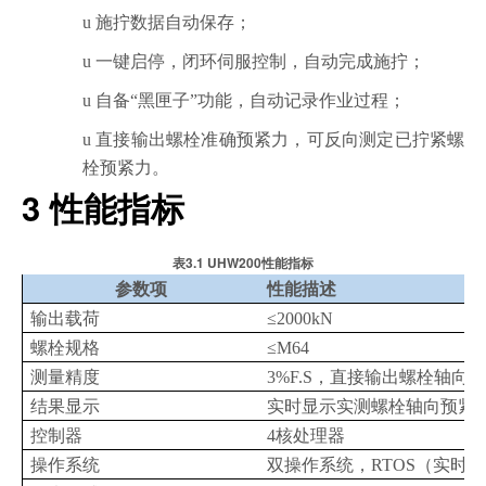
u
施拧数据自动保存；
u
一键启停，闭环伺服控制，自动完成施拧；
u
自备“黑匣子”功能，自动记录作业过程；
u
直接输出螺栓准确预紧力，可反向测定已拧紧螺
栓预紧力。
3
性能指标
3.1 UHW200
表
性能指标
参数项
性能描述
输出载荷
≤2000kN
螺栓规格
≤M64
测量精度
3%F.S
，直接输出螺栓轴向预
结果显示
实时显示实测螺栓轴向预紧
控制器
4
核处理器
操作系统
双操作系统，RTOS（实时操作