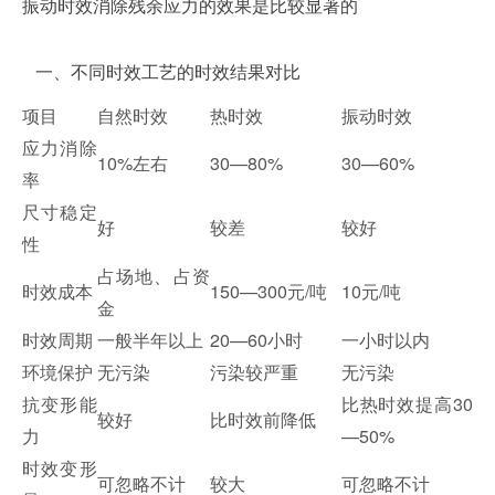
振动时效消除残余应力的效果是比较显著的
一、不同时效工艺的时效结果对比
项目
自然时效
热时效
振动时效
应力消除
10%左右
30—80%
30—60%
率
尺寸稳定
好
较差
较好
性
占场地、占资
时效成本
150—300元/吨
10元/吨
金
时效周期
一般半年以上
20—60小时
一小时以内
环境保护
无污染
污染较严重
无污染
抗变形能
比热时效提高30
较好
比时效前降低
力
—50%
时效变形
可忽略不计
较大
可忽略不计